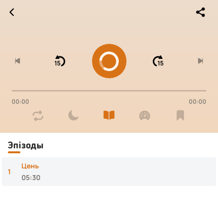




00:00
00:00




Эпізоды
Цень
1
05:30