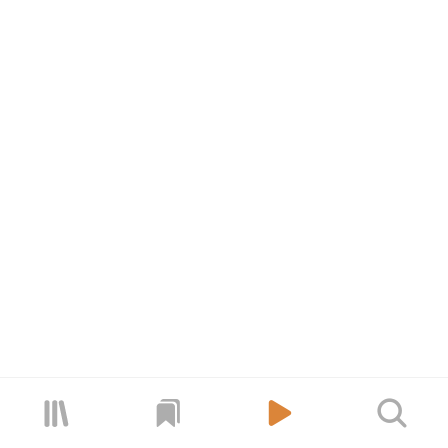


