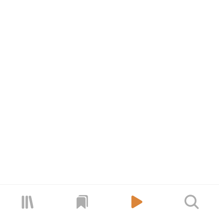


