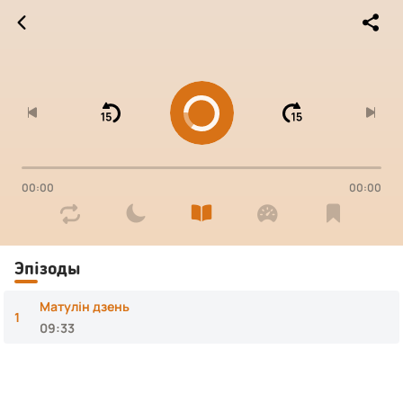




00:00
00:00




Эпізоды
Матулін дзень
1
09:33