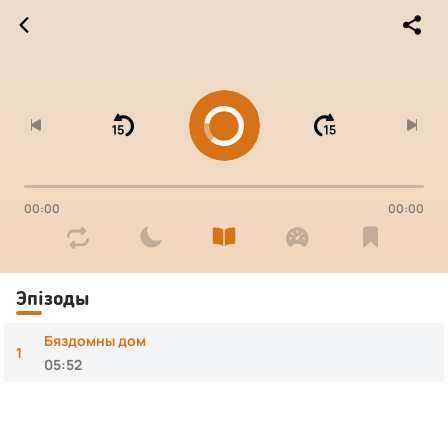




00:00
00:00




Эпізоды
Бяздомны дом
1
05:52