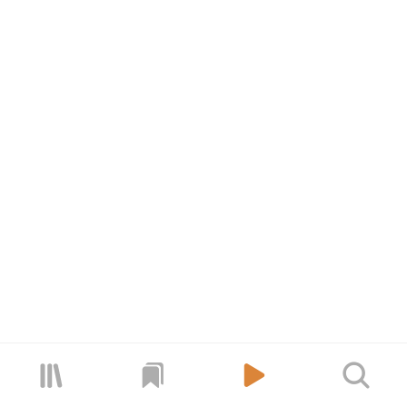


