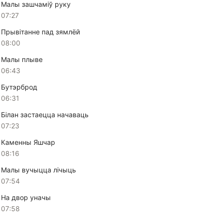
Малы зашчаміў руку
07:27
Прывітанне пад зямлёй
08:00
Малы плыве
06:43
Бутэрброд
06:31
Білан застаецца начаваць
07:23
Каменны Яшчар
08:16
Малы вучыцца лічыць
07:54
На двор уначы
07:58