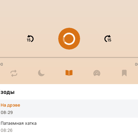
00
0




ізоды
На дрэве
08:29
Патаемная хатка
08:26